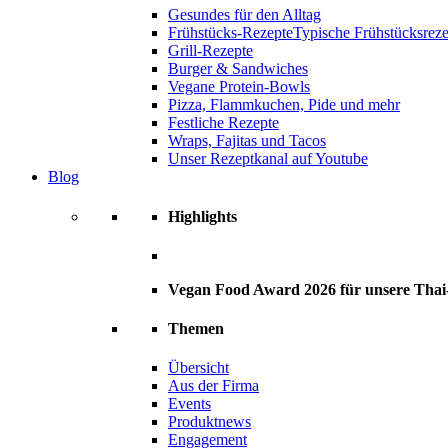
Gesundes für den Alltag
Frühstücks-Rezepte
Typische Frühstücksrezep
Grill-Rezepte
Burger & Sandwiches
Vegane Protein-Bowls
Pizza, Flammkuchen, Pide und mehr
Festliche Rezepte
Wraps, Fajitas und Tacos
Unser Rezeptkanal auf Youtube
Blog
Highlights
Vegan Food Award 2026 für unsere Tha
Themen
Übersicht
Aus der Firma
Events
Produktnews
Engagement