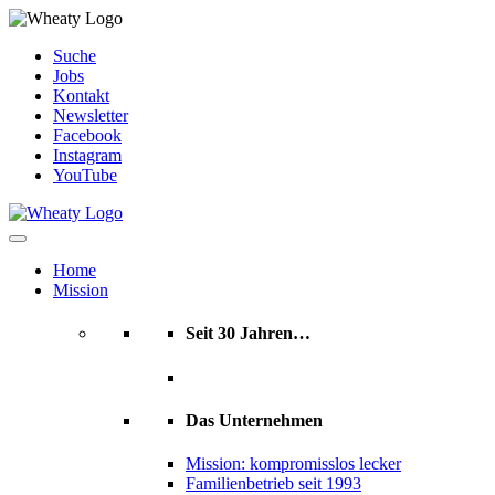
Skip
Suche
to
Jobs
content
Kontakt
Newsletter
Facebook
Instagram
YouTube
Home
Mission
Seit 30 Jahren…
Das Unternehmen
Mission: kompromisslos lecker
Familienbetrieb seit 1993