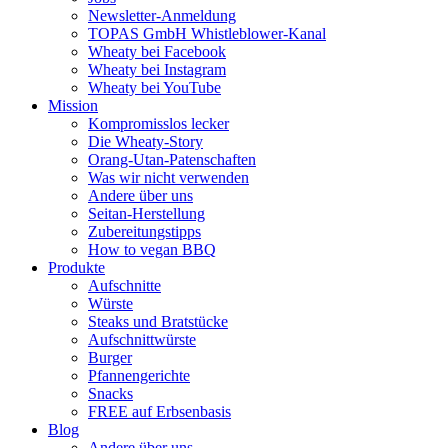
Newsletter-Anmeldung
TOPAS GmbH Whistleblower-Kanal
Wheaty bei Facebook
Wheaty bei Instagram
Wheaty bei YouTube
Mission
Kompromisslos lecker
Die Wheaty-Story
Orang-Utan-Patenschaften
Was wir nicht verwenden
Andere über uns
Seitan-Herstellung
Zubereitungstipps
How to vegan BBQ
Produkte
Aufschnitte
Würste
Steaks und Bratstücke
Aufschnittwürste
Burger
Pfannengerichte
Snacks
FREE auf Erbsenbasis
Blog
Andere über uns