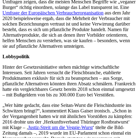
Umfragen zeigen, dass die meisten Menschen Begriffe wie „veganer
Burger“ richtig einordnen, solange das Label transparent ist. Eine
Umfrage der Europäischen Verbraucherorganisation
aus dem Jahr
2020 beispielsweise ergab, dass die Mehrheit der Verbraucher mit
solchen Bezeichnungen vertraut ist und keine Verwirrung darüber
besteht, dass es sich um pflanzliche Produkte handelt. Namen für
Alternativprodukte, die sich an denen ihrer Vorbilder orientieren,
helfen Menschen zu verstehen, was sie kaufen – besonders, wenn
sie auf pflanzliche Alternativen umsteigen.
Lobbypolitik
Hinter der Gesetzesinitiative stehen mächtige wirtschaftliche
Interessen. Seit Jahren versucht die Fleischbranche, etablierte
Produktnamen exklusiv für sich zu beanspruchen – aus Sorge,
pflanzliche Alternativen könnten ihren Absatz schmälern. Frankreich
hatte ein vergleichbares Gesetz bereits 2018 schon einmal umgesetzt
– mit Bußgeldern von bis zu 300.000 Euro bei Verstößen.
„Wer hätte gedacht, dass eine Seitan-Wurst die Fleischindustrie ins
Schwitzen bringt?“, kommentiert Klaus Gaiser ironisch. „Schon in
der Vergangenheit hatten wir mit ähnlichen Vorstößen zu kämpfen:
2016 drohte uns der ‚Herkunftsverband Thüringer Rostbratwurst‘
mit Klage – ‚
Justiz-Streit um die Veggie-Wurst
‘ titelte die Bild-
Zeitung damals –, 2019 wurde im EU-Parlament schon einmal ein