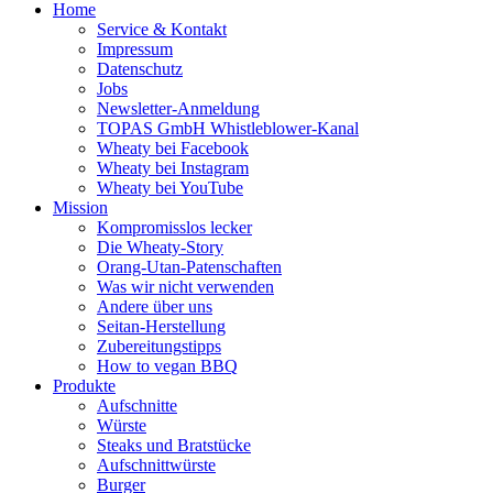
Home
Service & Kontakt
Impressum
Datenschutz
Jobs
Newsletter-Anmeldung
TOPAS GmbH Whistleblower-Kanal
Wheaty bei Facebook
Wheaty bei Instagram
Wheaty bei YouTube
Mission
Kompromisslos lecker
Die Wheaty-Story
Orang-Utan-Patenschaften
Was wir nicht verwenden
Andere über uns
Seitan-Herstellung
Zubereitungstipps
How to vegan BBQ
Produkte
Aufschnitte
Würste
Steaks und Bratstücke
Aufschnittwürste
Burger