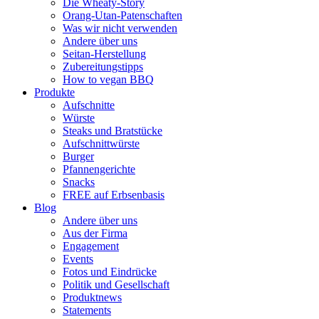
Die Wheaty-Story
Orang-Utan-Patenschaften
Was wir nicht verwenden
Andere über uns
Seitan-Herstellung
Zubereitungstipps
How to vegan BBQ
Produkte
Aufschnitte
Würste
Steaks und Bratstücke
Aufschnittwürste
Burger
Pfannengerichte
Snacks
FREE auf Erbsenbasis
Blog
Andere über uns
Aus der Firma
Engagement
Events
Fotos und Eindrücke
Politik und Gesellschaft
Produktnews
Statements