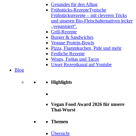
Gesundes für den Alltag
Frühstücks-Rezepte
Typische
Frühstücksrezepte – mit cleveren Tricks
und unseren Bio-Fleischalternativen lecker
„veganisiert“.
Grill-Rezepte
Burger & Sandwiches
Vegane Protein-Bowls
Pizza, Flammkuchen, Pide und mehr
Festliche Rezepte
Wraps, Fajitas und Tacos
Unser Rezeptkanal auf Youtube
Blog
Highlights
Vegan Food Award 2026 für unsere
Thai-Wurst
Themen
Übersicht