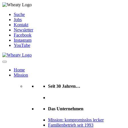
Skip
Suche
to
Jobs
content
Kontakt
Newsletter
Facebook
Instagram
YouTube
Home
Mission
Seit 30 Jahren…
Das Unternehmen
Mission: kompromisslos lecker
Familienbetrieb seit 1993