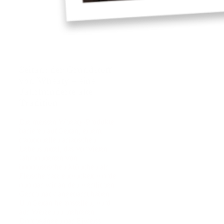
Seitan: der Grundstoff
von Wheaty – eine
Jahrhunderte alte
Tradition
Die meisten Wheaty-Produkte
basieren auf Seitan, einem
traditionellen asiatischen
Lebensmittel, das vor vielen
Jahrhunderten von
buddhistischen Mönchen als
Fleischersatz entwickelt wurde
und das wir an den westlichen
Geschmack angepasst haben.
Um Seitan herzustellen, wird
aus Weizen in mehreren
Durchgängen das Eiweiss