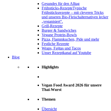
Gesundes für den Alltag
Frühstücks-Rezepte
Typische
Frühstücksrezepte – mit cleveren Tricks
und unseren Bio-Fleischalternativen lecker
„veganisiert“.
Grill-Rezepte
Burger & Sandwiches
Vegane Protein-Bowls
Pizza, Flammkuchen, Pide und mehr
Festliche Rezepte
Wraps, Fajitas und Tacos
Unser Rezeptkanal auf Youtube
Blog
Highlights
Vegan Food Award 2026 für unsere
Thai-Wurst
Themen
Übersicht