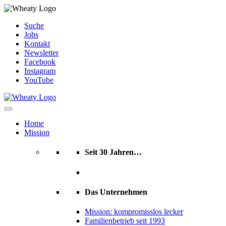
Skip
Suche
to
Jobs
content
Kontakt
Newsletter
Facebook
Instagram
YouTube
Home
Mission
Seit 30 Jahren…
Das Unternehmen
Mission: kompromisslos lecker
Familienbetrieb seit 1993