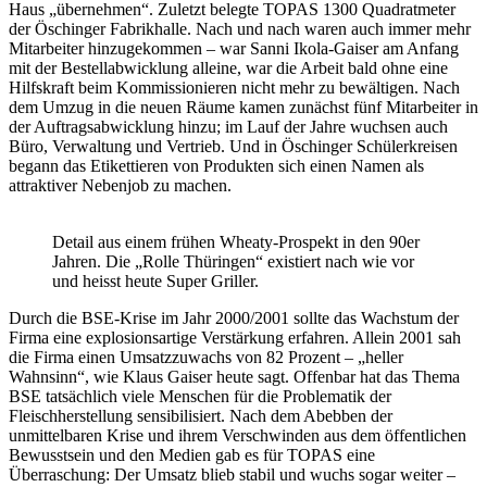
Haus „übernehmen“. Zuletzt belegte TOPAS 1300 Quadratmeter
der Öschinger Fabrikhalle. Nach und nach waren auch immer mehr
Mitarbeiter hinzugekommen – war Sanni Ikola-Gaiser am Anfang
mit der Bestellabwicklung alleine, war die Arbeit bald ohne eine
Hilfskraft beim Kommissionieren nicht mehr zu bewältigen. Nach
dem Umzug in die neuen Räume kamen zunächst fünf Mitarbeiter in
der Auftragsabwicklung hinzu; im Lauf der Jahre wuchsen auch
Büro, Verwaltung und Vertrieb. Und in Öschinger Schülerkreisen
begann das Etikettieren von Produkten sich einen Namen als
attraktiver Nebenjob zu machen.
Detail aus einem frühen Wheaty-Prospekt in den 90er
Jahren. Die „Rolle Thüringen“ existiert nach wie vor
und heisst heute Super Griller.
Durch die BSE-Krise im Jahr 2000/2001 sollte das Wachstum der
Firma eine explosionsartige Verstärkung erfahren. Allein 2001 sah
die Firma einen Umsatzzuwachs von 82 Prozent – „heller
Wahnsinn“, wie Klaus Gaiser heute sagt. Offenbar hat das Thema
BSE tatsächlich viele Menschen für die Problematik der
Fleischherstellung sensibilisiert. Nach dem Abebben der
unmittelbaren Krise und ihrem Verschwinden aus dem öffentlichen
Bewusstsein und den Medien gab es für TOPAS eine
Überraschung: Der Umsatz blieb stabil und wuchs sogar weiter –