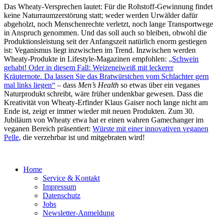
Das Wheaty-Versprechen lautet: Für die Rohstoff-Gewinnung findet
keine Naturraumzerstörung statt; weder werden Urwälder dafür
abgeholzt, noch Menschenrechte verletzt, noch lange Transportwege
in Anspruch genommen. Und das soll auch so bleiben, obwohl die
Produktionsleistung seit der Anfangszeit natürlich enorm gestiegen
ist: Veganismus liegt inzwischen im Trend. Inzwischen werden
Wheaty-Produkte in Lifestyle-Magazinen empfohlen:
„Schwein
gehabt! Oder in diesem Fall: Weizeneiweiß mit leckerer
Kräuternote. Da lassen Sie das Bratwürstchen vom Schlachter gern
mal links liegen“
– dass
Men’s Health
so etwas über ein veganes
Naturprodukt schreibt, wäre früher undenkbar gewesen. Dass die
Kreativität von Wheaty-Erfinder Klaus Gaiser noch lange nicht am
Ende ist, zeigt er immer wieder mit neuen Produkten. Zum 30.
Jubiläum von Wheaty etwa hat er einen wahren Gamechanger im
veganen Bereich präsentiert:
Würste mit einer innovativen veganen
Pelle
, die verzehrbar ist und mitgebraten wird!
Home
Service & Kontakt
Impressum
Datenschutz
Jobs
Newsletter-Anmeldung