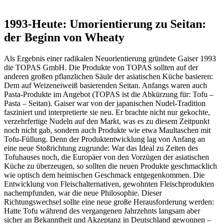
1993-Heute: Umorientierung zu Seitan:
der Beginn von Wheaty
Als Ergebnis einer radikalen Neuorientierung gründete Gaiser 1993
die TOPAS GmbH. Die Produkte von TOPAS sollten auf der
anderen großen pflanzlichen Säule der asiatischen Küche basieren:
Dem auf Weizeneiweiß basierenden Seitan. Anfangs waren auch
Pasta-Produkte im Angebot (TOPAS ist die Abkürzung für: Tofu –
Pasta – Seitan). Gaiser war von der japanischen Nudel-Tradition
fasziniert und interpretierte sie neu. Er brachte nicht nur gekochte,
verzehrfertige Nudeln auf den Markt, was es zu diesem Zeitpunkt
noch nicht gab, sondern auch Produkte wie etwa Maultaschen mit
Tofu-Füllung. Denn der Produktentwicklung lag von Anfang an
eine neue Stoßrichtung zugrunde: War das Ideal zu Zeiten des
Tofuhauses noch, die Europäer von den Vorzügen der asiatischen
Küche zu überzeugen, so sollten die neuen Produkte geschmacklich
wie optisch dem heimischen Geschmack entgegenkommen. Die
Entwicklung von Fleischalternativen, gewohnten Fleischprodukten
nachempfunden, war die neue Philosophie. Dieser
Richtungswechsel sollte eine neue große Herausforderung werden:
Hatte Tofu während des vergangenen Jahrzehnts langsam aber
sicher an Bekanntheit und Akzeptanz in Deutschland gewonnen –