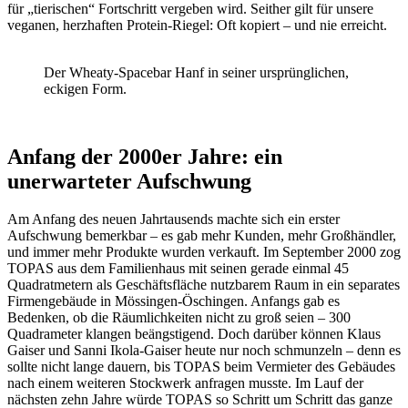
für „tierischen“ Fortschritt vergeben wird. Seither gilt für unsere
veganen, herzhaften Protein-Riegel: Oft kopiert – und nie erreicht.
Der Wheaty-Spacebar Hanf in seiner ursprünglichen,
eckigen Form.
Anfang der 2000er Jahre: ein
unerwarteter Aufschwung
Am Anfang des neuen Jahrtausends machte sich ein erster
Aufschwung bemerkbar – es gab mehr Kunden, mehr Großhändler,
und immer mehr Produkte wurden verkauft. Im September 2000 zog
TOPAS aus dem Familienhaus mit seinen gerade einmal 45
Quadratmetern als Geschäftsfläche nutzbarem Raum in ein separates
Firmengebäude in Mössingen-Öschingen. Anfangs gab es
Bedenken, ob die Räumlichkeiten nicht zu groß seien – 300
Quadrameter klangen beängstigend. Doch darüber können Klaus
Gaiser und Sanni Ikola-Gaiser heute nur noch schmunzeln – denn es
sollte nicht lange dauern, bis TOPAS beim Vermieter des Gebäudes
nach einem weiteren Stockwerk anfragen musste. Im Lauf der
nächsten zehn Jahre würde TOPAS so Schritt um Schritt das ganze