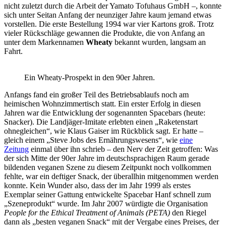
nicht zuletzt durch die Arbeit der Yamato Tofuhaus GmbH –, konnte
sich unter Seitan Anfang der neunziger Jahre kaum jemand etwas
vorstellen. Die erste Bestellung 1994 war vier Kartons groß. Trotz
vieler Rückschläge gewannen die Produkte, die von Anfang an
unter dem Markennamen
Wheaty
bekannt wurden, langsam an
Fahrt.
Ein Wheaty-Prospekt in den 90er Jahren.
Anfangs fand ein großer Teil des Betriebsablaufs noch am
heimischen Wohnzimmertisch statt. Ein erster Erfolg in diesen
Jahren war die Entwicklung der sogenannten Spacebars (heute:
Snacker). Die Landjäger-Imitate erlebten einen „Raketenstart
ohnegleichen“, wie Klaus Gaiser im Rückblick sagt. Er hatte –
gleich einem „Steve Jobs des Ernährungswesens“, wie
eine
Zeitung
einmal über ihn schrieb – den Nerv der Zeit getroffen: Was
der sich Mitte der 90er Jahre im deutschsprachigen Raum gerade
bildenden veganen Szene zu diesem Zeitpunkt noch vollkommen
fehlte, war ein deftiger Snack, der überallhin mitgenommen werden
konnte. Kein Wunder also, dass der im Jahr 1999 als erstes
Exemplar seiner Gattung entwickelte Spacebar Hanf schnell zum
„Szeneprodukt“ wurde. Im Jahr 2007 würdigte die Organisation
People for the Ethical Treatment of Animals (PETA)
den Riegel
dann als „besten veganen Snack“ mit der Vergabe eines Preises, der