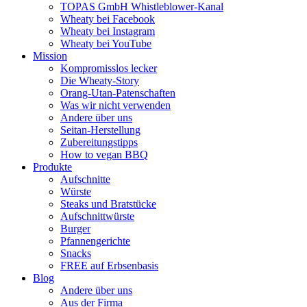
TOPAS GmbH Whistleblower-Kanal
Wheaty bei Facebook
Wheaty bei Instagram
Wheaty bei YouTube
Mission
Kompromisslos lecker
Die Wheaty-Story
Orang-Utan-Patenschaften
Was wir nicht verwenden
Andere über uns
Seitan-Herstellung
Zubereitungstipps
How to vegan BBQ
Produkte
Aufschnitte
Würste
Steaks und Bratstücke
Aufschnittwürste
Burger
Pfannengerichte
Snacks
FREE auf Erbsenbasis
Blog
Andere über uns
Aus der Firma