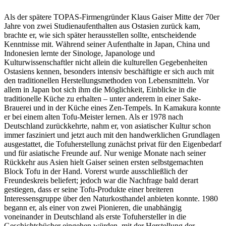
Als der spätere TOPAS-Firmengründer Klaus Gaiser Mitte der 70er
Jahre von zwei Studienaufenthalten aus Ostasien zurück kam,
brachte er, wie sich später herausstellen sollte, entscheidende
Kenntnisse mit. Während seiner Aufenthalte in Japan, China und
Indonesien lernte der Sinologe, Japanologe und
Kulturwissenschaftler nicht allein die kulturellen Gegebenheiten
Ostasiens kennen, besonders intensiv beschäftigte er sich auch mit
den traditionellen Herstellungsmethoden von Lebensmitteln. Vor
allem in Japan bot sich ihm die Möglichkeit, Einblicke in die
traditionelle Küche zu erhalten – unter anderem in einer Sake-
Brauerei und in der Küche eines Zen-Tempels. In Kamakura konnte
er bei einem alten Tofu-Meister lernen. Als er 1978 nach
Deutschland zurückkehrte, nahm er, von asiatischer Kultur schon
immer fasziniert und jetzt auch mit den handwerklichen Grundlagen
ausgestattet, die Tofuherstellung zunächst privat für den Eigenbedarf
und für asiatische Freunde auf. Nur wenige Monate nach seiner
Rückkehr aus Asien hielt Gaiser seinen ersten selbstgemachten
Block Tofu in der Hand. Vorerst wurde ausschließlich der
Freundeskreis beliefert; jedoch war die Nachfrage bald derart
gestiegen, dass er seine Tofu-Produkte einer breiteren
Interessensgruppe über den Naturkosthandel anbieten konnte. 1980
begann er, als einer von zwei Pionieren, die unabhängig
voneinander in Deutschland als erste Tofuhersteller in die
Geschichtsbücher eingehen würden, mit der Herstellung der