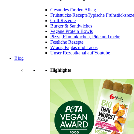
Gesundes für den Alltag
Frühstücks-Rezepte
Typische Frühstücksrezep
Grill-Rezepte
Burger & Sandwiches
Vegane Protein-Bowls
Pizza, Flammkuchen, Pide und mehr
Festliche Rezepte
Wraps, Fajitas und Tacos
Unser Rezeptkanal auf Youtube
Blog
Highlights