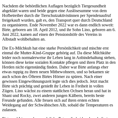
Nachdem die behördlichen Auflagen bezüglich Tiergesundheit
abgeklärt waren und beide gegen eine Auslösesumme von dem
Hofbetreiber durch die Tierschutzaktivistinnen per Spendenaufruf
freigekauft wurden, galt es, den Transport quer durch Deutschland
zu organisieren. Ende November 2022 war es dann endlich soweit:
Birte, geboren am 18. April 2012, und ihr Sohn Lino, geboren am 6.
Juni 2022, kamen auf einen der Pensionshöfe des Vereins in
Albstadt wohlbehalten an.
Die Ex-Milchkuh hat eine starke Persönlichkeit und mischte erst
einmal die Mutter-Kind-Gruppe gehörig auf. Da diese Milchkühe
leider noch normalerweise ihr Leben lang in Anbindehaltung stehen,
können diese keine sozialen Kontakte pflegen und ihren Platz in den
Herden nicht eigenständig finden. Daher war Birte anfangs eher
etwas ruppig zu ihren neuen Mitbewohnern, und so bekamen sie
auch schon des Öfteren Birtes Hörner zu spüren. Nach einer
gewissen Eingewöhnungszeit legte sich dies jedoch. Jetzt macht
Birte sich prächtig und genießt ihr Leben in Freiheit in vollen
Zügen. Lino wächst zu einem stattlichen Ochsen heran und hat in
Shani und Rocky, zwei anderen jungen Kälbern, bereits beste
Freunde gefunden. Alle freuen sich auf ihren ersten echten
Weidegang auf der Schwäbischen Alb, sobald die Temperaturen es
zulassen.