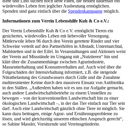
Birte und Lino suchen noch liebe Paten, die beiden dauerhaft ein
würdevolles Leben fern jeglicher Ausbeutung ermöglichen.
Spenden sind ganz einfach über die
Spendenkampagne
möglich.
Informationen zum Verein Lebenshilfe Kuh & Co e.V.:
Der Verein Lebenshilfe Kuh & Co e.V. ermöglicht Tieren ein
gesichertes, würdevolles Leben mit liebevoller Versorgung.
Mittlerweile leben 96 durch den Verein gerettete Rinder und vier
Schweine verteilt auf den Partnerhöfen in Albstadt, Untermarchtal,
Mahlstetten und in der Eifel. In Veranstaltungen und Aktionen weist
der Verein auf Missstände im Umgang mit „Nutztieren“ hin und
klärt über die Zusammenhänge zwischen Agrarindustrie,
Massentierhaltung und Konsumverhalten auf. Auch wird über die
Folgeschäden der Intensivhaltung informiert, z.B. die steigende
Nitratbelastung des Grundwassers durch Gülle und die Zunahme
multiresistenter Keime durch den massiven Einsatz von Antibiotika
in den Ställen. „Außerdem haben wir es uns zur Aufgabe gemacht,
auch andere Landwirtschaftsbetriebe zu einem Umstellen zu
bewegen – von der konventionellen Landwirtschaft hin zu einer
ökologischen Landwirtschaft –, in der das Tier einfach nur Tier sein
darf. Auch eine Landwirtschaft gänzlich ohne Tiere ist möglich. Sie
kann dazu beitragen, einige Agrar- und Ernährungsprobleme zu
lösen, und wird gleichzeitig unserem ethischen Anspruch gerecht“,
so Sabine Massler, Vorsitzende und Vereinsgründerin.