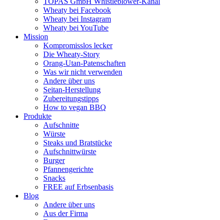
TOPAS GmbH Whistleblower-Kanal
Wheaty bei Facebook
Wheaty bei Instagram
Wheaty bei YouTube
Mission
Kompromisslos lecker
Die Wheaty-Story
Orang-Utan-Patenschaften
Was wir nicht verwenden
Andere über uns
Seitan-Herstellung
Zubereitungstipps
How to vegan BBQ
Produkte
Aufschnitte
Würste
Steaks und Bratstücke
Aufschnittwürste
Burger
Pfannengerichte
Snacks
FREE auf Erbsenbasis
Blog
Andere über uns
Aus der Firma