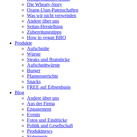
Die Wheaty-Story
Orang-Utan-Patenschaften
Was wir nicht verwenden
Andere über uns
Seitan-Herstellung
Zubereitungstipps
How to vegan BBQ
Produkte
Aufschnitte
Würste
Steaks und Bratstücke
Aufschnittwürste
Burger
Pfannengerichte
Snacks
FREE auf Erbsenbasis
Blog
Andere über uns
Aus der Firma
Engagement
Events
Fotos und Eindrücke
Politik und Gesellschaft
Produktnews
Statements