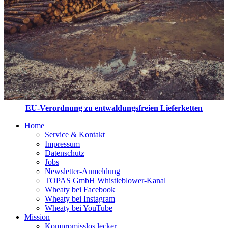
EU-Verordnung zu entwaldungsfreien Lieferketten
Home
Service & Kontakt
Impressum
Datenschutz
Jobs
Newsletter-Anmeldung
TOPAS GmbH Whistleblower-Kanal
Wheaty bei Facebook
Wheaty bei Instagram
Wheaty bei YouTube
Mission
Kompromisslos lecker