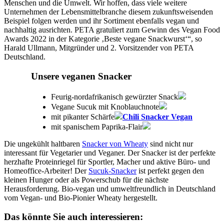
Menschen und die Umwelt. Wir hoffen, dass viele weitere
Unternehmen der Lebensmittelbranche diesem zukunftsweisenden
Beispiel folgen werden und ihr Sortiment ebenfalls vegan und
nachhaltig ausrichten. PETA gratuliert zum Gewinn des Vegan Food
Awards 2022 in der Kategorie ‚Beste vegane Snackwurst‘“, so
Harald Ullmann, Mitgründer und 2. Vorsitzender von PETA
Deutschland.
Unsere veganen Snacker
Feurig-nordafrikanisch gewürzter Snack
Vegane Sucuk mit Knoblauchnote
mit pikanter Schärfe
Chili Snacker Vegan
mit spanischem Paprika-Flair
Die ungekühlt haltbaren
Snacker von Wheaty
sind nicht nur
interessant für Vegetarier und Veganer. Der Snacker ist der perfekte
herzhafte Proteinriegel für Sportler, Macher und aktive Büro- und
Homeoffice-Arbeiter! Der
Sucuk-Snacker
ist perfekt gegen den
kleinen Hunger oder als Powerschub für die nächste
Herausforderung. Bio-vegan und umweltfreundlich in Deutschland
vom Vegan- und Bio-Pionier Wheaty hergestellt.
Das könnte Sie auch interessieren: