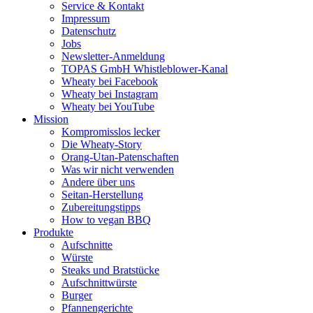
Service & Kontakt
Impressum
Datenschutz
Jobs
Newsletter-Anmeldung
TOPAS GmbH Whistleblower-Kanal
Wheaty bei Facebook
Wheaty bei Instagram
Wheaty bei YouTube
Mission
Kompromisslos lecker
Die Wheaty-Story
Orang-Utan-Patenschaften
Was wir nicht verwenden
Andere über uns
Seitan-Herstellung
Zubereitungstipps
How to vegan BBQ
Produkte
Aufschnitte
Würste
Steaks und Bratstücke
Aufschnittwürste
Burger
Pfannengerichte