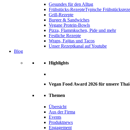
Gesundes für den Alltag
Frühstücks-Rezepte
Typische Frühstücksrezep
Grill-Rezepte
Burger & Sandwiches
Vegane Protein-Bowls
Pizza, Flammkuchen, Pide und mehr
Festliche Rezepte
Wraps, Fajitas und Tacos
Unser Rezeptkanal auf Youtube
Blog
Highlights
Vegan Food Award 2026 für unsere Tha
Themen
Übersicht
Aus der Firma
Events
Produktnews
Engagement