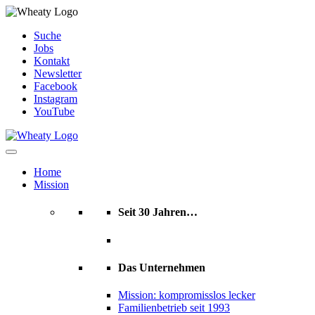
Skip
Suche
to
Jobs
content
Kontakt
Newsletter
Facebook
Instagram
YouTube
Home
Mission
Seit 30 Jahren…
Das Unternehmen
Mission: kompromisslos lecker
Familienbetrieb seit 1993