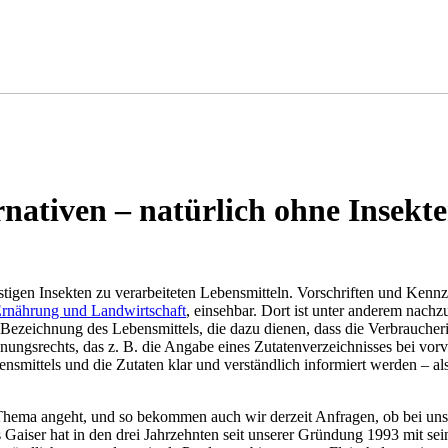
nativen – natürlich ohne Insekt
tigen Insekten zu verarbeiteten Lebensmitteln. Vorschriften und Kenn
Ernährung und Landwirtschaft
, einsehbar. Dort ist unter anderem nac
r Bezeichnung des Lebensmittels, die dazu dienen, dass die Verbrauch
srechts, das z. B. die Angabe eines Zutatenverzeichnisses bei vorverp
nsmittels und die Zutaten klar und verständlich informiert werden – a
Thema angeht, und so bekommen auch wir derzeit Anfragen, ob bei uns g
Gaiser hat in den drei Jahrzehnten seit unserer Gründung 1993 mit sei