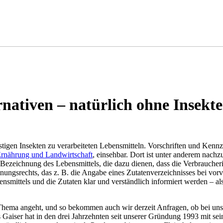
nativen – natürlich ohne Insekt
tigen Insekten zu verarbeiteten Lebensmitteln. Vorschriften und Kenn
Ernährung und Landwirtschaft
, einsehbar. Dort ist unter anderem nac
r Bezeichnung des Lebensmittels, die dazu dienen, dass die Verbrauch
srechts, das z. B. die Angabe eines Zutatenverzeichnisses bei vorverp
nsmittels und die Zutaten klar und verständlich informiert werden – a
Thema angeht, und so bekommen auch wir derzeit Anfragen, ob bei uns g
Gaiser hat in den drei Jahrzehnten seit unserer Gründung 1993 mit sei