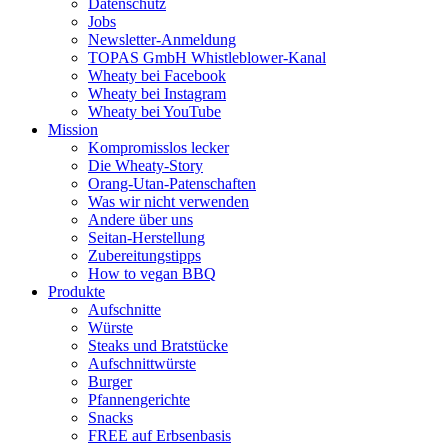
Datenschutz
Jobs
Newsletter-Anmeldung
TOPAS GmbH Whistleblower-Kanal
Wheaty bei Facebook
Wheaty bei Instagram
Wheaty bei YouTube
Mission
Kompromisslos lecker
Die Wheaty-Story
Orang-Utan-Patenschaften
Was wir nicht verwenden
Andere über uns
Seitan-Herstellung
Zubereitungstipps
How to vegan BBQ
Produkte
Aufschnitte
Würste
Steaks und Bratstücke
Aufschnittwürste
Burger
Pfannengerichte
Snacks
FREE auf Erbsenbasis