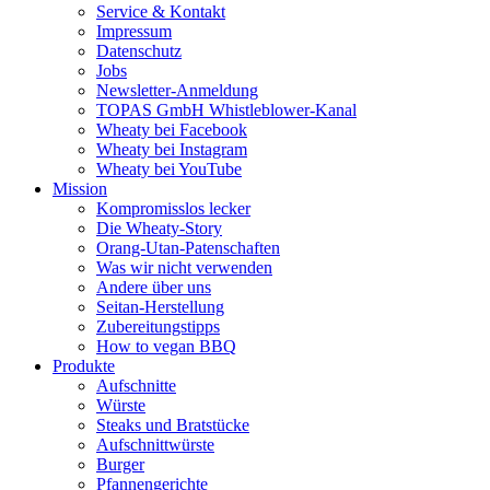
Service & Kontakt
Impressum
Datenschutz
Jobs
Newsletter-Anmeldung
TOPAS GmbH Whistleblower-Kanal
Wheaty bei Facebook
Wheaty bei Instagram
Wheaty bei YouTube
Mission
Kompromisslos lecker
Die Wheaty-Story
Orang-Utan-Patenschaften
Was wir nicht verwenden
Andere über uns
Seitan-Herstellung
Zubereitungstipps
How to vegan BBQ
Produkte
Aufschnitte
Würste
Steaks und Bratstücke
Aufschnittwürste
Burger
Pfannengerichte