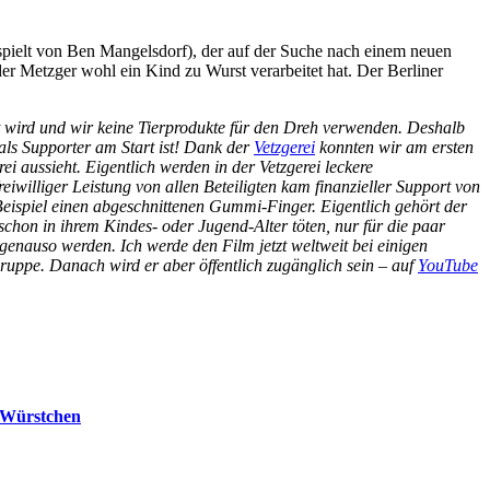
spielt von Ben Mangelsdorf), der auf der Suche nach einem neuen
 der Metzger wohl ein Kind zu Wurst verarbeitet hat. Der Berliner
t wird und wir keine Tierprodukte für den Dreh verwenden. Deshalb
als Supporter am Start ist! Dank der
Vetzgerei
konnten wir am ersten
 aussieht. Eigentlich werden in der Vetzgerei leckere
eiwilliger Leistung von allen Beteiligten kam finanzieller Support von
 Beispiel einen abgeschnittenen Gummi-Finger. E
igentlich gehört der
 schon in ihrem Kindes- oder Jugend-Alter töten, nur für die paar
enauso werden. Ich werde den Film jetzt weltweit bei einigen
gruppe. Danach wird er aber öffentlich zugänglich sein – auf
YouTube
d Würstchen