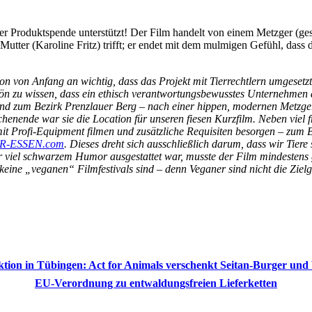
r Produktspende unterstützt! Der Film handelt von einem Metzger (ge
 Mutter (Karoline Fritz) trifft; er endet mit dem mulmigen Gefühl, dass
n von Anfang an wichtig, dass das Projekt mit Tierrechtlern umgesetz
schön zu wissen, dass ein ethisch verantwortungsbewusstes Unternehmen 
nd zum Bezirk Prenzlauer Berg – nach einer hippen, modernen Metzgerei
chenende war sie die Location für unseren fiesen Kurzfilm. Neben viel fr
mit Profi-Equipment filmen und zusätzliche Requisiten besorgen – zum
R-ESSEN.com
. Dieses dreht sich ausschließlich darum, dass wir Tiere
 viel schwarzem Humor ausgestattet war, musste der Film mindestens g
 keine „veganen“ Filmfestivals sind – denn Veganer sind nicht die Ziel
tion in Tübingen: Act for Animals verschenkt Seitan-Burger un
EU-Verordnung zu entwaldungsfreien Lieferketten