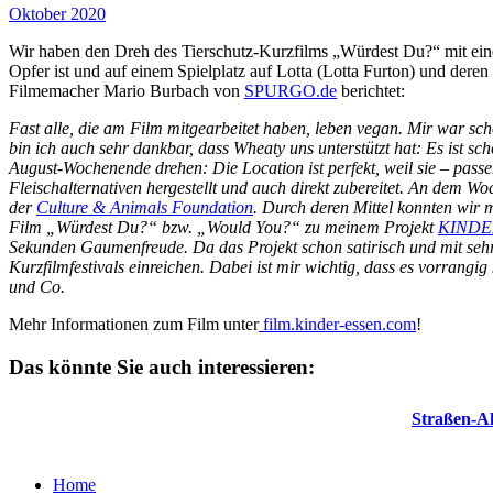
Oktober 2020
Wir haben den Dreh des Tierschutz-Kurzfilms „Würdest Du?“ mit eine
Opfer ist und auf einem Spielplatz auf Lotta (Lotta Furton) und deren
Filmemacher Mario Burbach von
SPURGO.de
berichtet:
Fast alle, die am Film mitgearbeitet haben, leben vegan.
Mir war scho
bin ich auch sehr dankbar, dass Wheaty uns unterstützt hat: Es ist 
August-Wochenende drehen: Die Location ist perfekt, weil sie – passe
Fleischalternativen hergestellt und auch direkt zubereitet. An dem Wo
der
Culture & Animals Foundation
. Durch deren Mittel konnten wir 
Film „Würdest Du?“ bzw. „Would You?“ zu meinem Projekt
KINDE
Sekunden Gaumenfreude. Da das Projekt schon satirisch und mit sehr
Kurzfilmfestivals einreichen.
Dabei ist mir wichtig, dass es vorrangig
und Co.
Mehr Informationen zum Film unter
film.kinder-essen.com
!
Das könnte Sie auch interessieren:
Straßen-Ak
Home