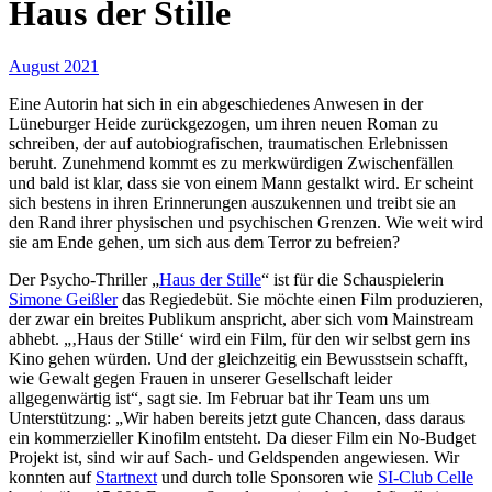
Haus der Stille
August 2021
Eine Autorin hat sich in ein abgeschiedenes Anwesen in der
Lüneburger Heide zurückgezogen, um ihren neuen Roman zu
schreiben, der auf autobiografischen, traumatischen Erlebnissen
beruht. Zunehmend kommt es zu merkwürdigen Zwischenfällen
und bald ist klar, dass sie von einem Mann gestalkt wird. Er scheint
sich bestens in ihren Erinnerungen auszukennen und treibt sie an
den Rand ihrer physischen und psychischen Grenzen. Wie weit wird
sie am Ende gehen, um sich aus dem Terror zu befreien?
Der Psycho-Thriller „
Haus der Stille
“ ist für die Schauspielerin
Simone Geißler
das Regiedebüt. Sie möchte einen Film produzieren,
der zwar ein breites Publikum anspricht, aber sich vom Mainstream
abhebt. „‚Haus der Stille‘ wird ein Film, für den wir selbst gern ins
Kino gehen würden. Und der gleichzeitig ein Bewusstsein schafft,
wie Gewalt gegen Frauen in unserer Gesellschaft leider
allgegenwärtig ist“, sagt sie. Im Februar bat ihr Team uns um
Unterstützung: „Wir haben bereits jetzt gute Chancen, dass daraus
ein kommerzieller Kinofilm entsteht. Da dieser Film ein No-Budget
Projekt ist, sind wir auf Sach- und Geldspenden angewiesen. Wir
konnten auf
Startnext
und durch tolle Sponsoren wie
SI-Club Celle