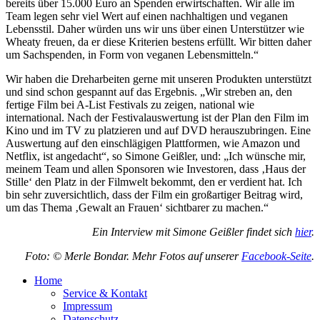
bereits über 15.000 Euro an Spenden erwirtschaften. Wir alle im
Team legen sehr viel Wert auf einen nachhaltigen und veganen
Lebensstil. Daher würden uns wir uns über einen Unterstützer wie
Wheaty freuen, da er diese Kriterien bestens erfüllt. Wir bitten daher
um Sachspenden, in Form von veganen Lebensmitteln.“
Wir haben die Dreharbeiten gerne mit unseren Produkten unterstützt
und sind schon gespannt auf das Ergebnis. „Wir streben an, den
fertige Film bei A-List Festivals zu zeigen, national wie
international. Nach der Festivalauswertung ist der Plan den Film im
Kino und im TV zu platzieren und auf DVD herauszubringen. Eine
Auswertung auf den einschlägigen Plattformen, wie Amazon und
Netflix, ist angedacht“, so Simone Geißler, und: „Ich wünsche mir,
meinem Team und allen Sponsoren wie Investoren, dass ‚Haus der
Stille‘ den Platz in der Filmwelt bekommt, den er verdient hat. Ich
bin sehr zuversichtlich, dass der Film ein großartiger Beitrag wird,
um das Thema ‚Gewalt an Frauen‘ sichtbarer zu machen.“
Ein Interview mit Simone Geißler findet sich
hier
.
Foto: © Merle Bondar. Mehr Fotos auf unserer
Facebook-Seite
.
Home
Service & Kontakt
Impressum
Datenschutz