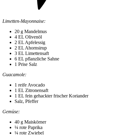
Limetten-Mayonnaise:
20 g Mandelmus
4 EL Olivenöl
2 EL Apfelessig
2 EL Ahornsirup
3 EL Limettensaft
6 EL pflanzliche Sahne
1 Prise Salz
Guacamole:
1 reife Avocado
1 EL Zitronensaft
1 EL fein gehackter frischer Koriander
Salz, Pfeffer
Gemüse:
40 g Maiskörner
¼ rote Paprika
¼ rote Zwiebel