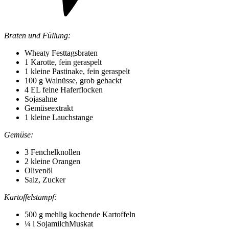
Braten und Füllung:
Wheaty Festtagsbraten
1 Karotte, fein geraspelt
1 kleine Pastinake, fein geraspelt
100 g Walnüsse, grob gehackt
4 EL feine Haferflocken
Sojasahne
Gemüseextrakt
1 kleine Lauchstange
Gemüse:
3 Fenchelknollen
2 kleine Orangen
Olivenöl
Salz, Zucker
Kartoffelstampf:
500 g mehlig kochende Kartoffeln
¼ l SojamilchMuskat