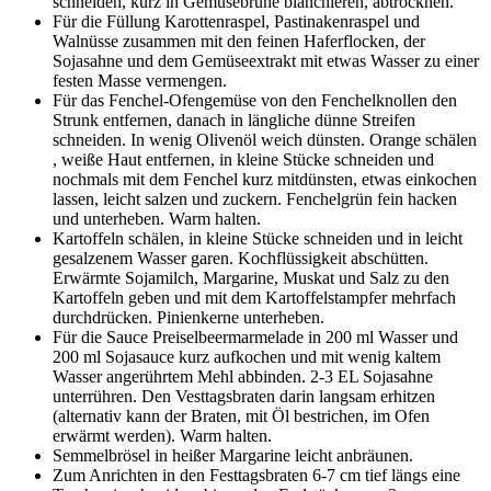
schneiden, kurz in Gemüsebrühe blanchieren, abtrocknen.
Für die Füllung Karottenraspel, Pastinakenraspel und
Walnüsse zusammen mit den feinen Haferflocken, der
Sojasahne und dem Gemüseextrakt mit etwas Wasser zu einer
festen Masse vermengen.
Für das Fenchel-Ofengemüse von den Fenchelknollen den
Strunk entfernen, danach in längliche dünne Streifen
schneiden. In wenig Olivenöl weich dünsten. Orange schälen
, weiße Haut entfernen, in kleine Stücke schneiden und
nochmals mit dem Fenchel kurz mitdünsten, etwas einkochen
lassen, leicht salzen und zuckern. Fenchelgrün fein hacken
und unterheben. Warm halten.
Kartoffeln schälen, in kleine Stücke schneiden und in leicht
gesalzenem Wasser garen. Kochflüssigkeit abschütten.
Erwärmte Sojamilch, Margarine, Muskat und Salz zu den
Kartoffeln geben und mit dem Kartoffelstampfer mehrfach
durchdrücken. Pinienkerne unterheben.
Für die Sauce Preiselbeermarmelade in 200 ml Wasser und
200 ml Sojasauce kurz aufkochen und mit wenig kaltem
Wasser angerührtem Mehl abbinden. 2-3 EL Sojasahne
unterrühren. Den Vesttagsbraten darin langsam erhitzen
(alternativ kann der Braten, mit Öl bestrichen, im Ofen
erwärmt werden). Warm halten.
Semmelbrösel in heißer Margarine leicht anbräunen.
Zum Anrichten in den Festtagsbraten 6-7 cm tief längs eine