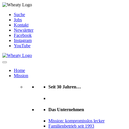
Skip
Suche
to
Jobs
content
Kontakt
Newsletter
Facebook
Instagram
YouTube
Home
Mission
Seit 30 Jahren…
Das Unternehmen
Mission: kompromisslos lecker
Familienbetrieb seit 1993