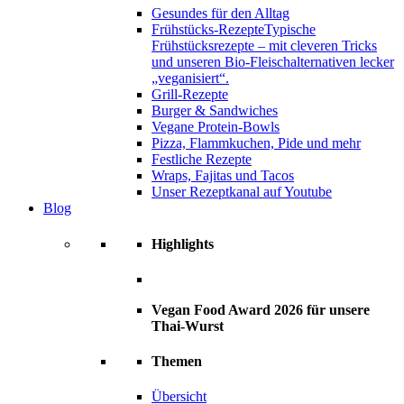
Gesundes für den Alltag
Frühstücks-Rezepte
Typische
Frühstücksrezepte – mit cleveren Tricks
und unseren Bio-Fleischalternativen lecker
„veganisiert“.
Grill-Rezepte
Burger & Sandwiches
Vegane Protein-Bowls
Pizza, Flammkuchen, Pide und mehr
Festliche Rezepte
Wraps, Fajitas und Tacos
Unser Rezeptkanal auf Youtube
Blog
Highlights
Vegan Food Award 2026 für unsere
Thai-Wurst
Themen
Übersicht