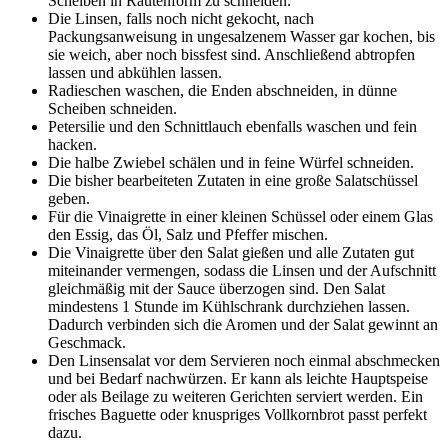
Scheiben in Rautenform zu schneiden.
Die Linsen, falls noch nicht gekocht, nach
Packungsanweisung in ungesalzenem Wasser gar kochen, bis
sie weich, aber noch bissfest sind. Anschließend abtropfen
lassen und abkühlen lassen.
Radieschen waschen, die Enden abschneiden, in dünne
Scheiben schneiden.
Petersilie und den Schnittlauch ebenfalls waschen und fein
hacken.
Die halbe Zwiebel schälen und in feine Würfel schneiden.
Die bisher bearbeiteten Zutaten in eine große Salatschüssel
geben.
Für die Vinaigrette in einer kleinen Schüssel oder einem Glas
den Essig, das Öl, Salz und Pfeffer mischen.
Die Vinaigrette über den Salat gießen und alle Zutaten gut
miteinander vermengen, sodass die Linsen und der Aufschnitt
gleichmäßig mit der Sauce überzogen sind. Den Salat
mindestens 1 Stunde im Kühlschrank durchziehen lassen.
Dadurch verbinden sich die Aromen und der Salat gewinnt an
Geschmack.
Den Linsensalat vor dem Servieren noch einmal abschmecken
und bei Bedarf nachwürzen. Er kann als leichte Hauptspeise
oder als Beilage zu weiteren Gerichten serviert werden. Ein
frisches Baguette oder knuspriges Vollkornbrot passt perfekt
dazu.